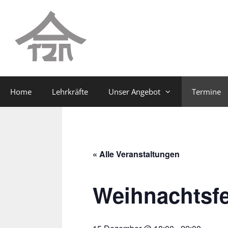
Zum
Zum
Inhalt
Inhalt
springen
springen
Home
Lehrkräfte
Unser Angebot
Termine
« Alle Veranstaltungen
Weihnachtsfe