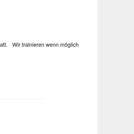
but
‚ge
att. Wir trainieren wenn möglich
)
.
‚